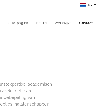
NL
Startpagina
Profiel
Werkwijze
Contact
unstexpertise, academisch
zoek, toetsbare
ardebepaling van
lecties, nalatenschappen,