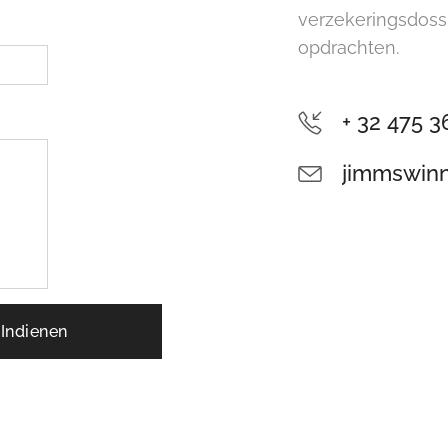
verzekeringsdossi
opdrachten.
+ 32 475 
jimmswin
Indienen