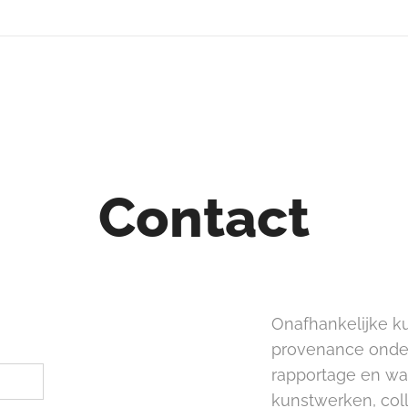
Contact
Onafhankelijke k
provenance onder
rapportage en wa
kunstwerken, col