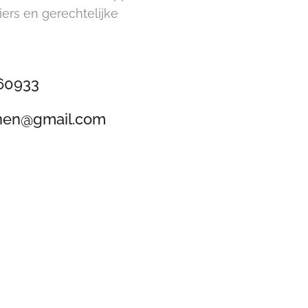
ers en gerechtelijke
360933
nen@gmail.com