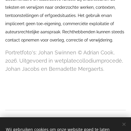
teksten en verwijzen naar onderzochte werken, contexten,
tentoonstellingen of erfgoedsituaties. Het gebruik ervan
impliceert geen toe-eigening, commerciële exploitatie of
auteursrechtelijke aanspraak. Rechthebbenden kunnen steeds
contact opnemen voor overleg, correctie of verwijdering.
Portretfoto's: Johan Swinnen © Adrian Cook,
2026. Uitgevoerd in wetplatecollodiumprocedé,
Johan Jacobs en Bernadette Mergaerts.
© 2026 | Kunstexpert Johan Swinnen BV - Alle rechten
voorbehouden
Wij gebruiken cookies om onze website goed te laten